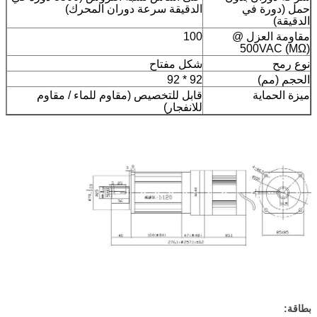
حمل (دورة في
الدقيقة سرعة دوران المحرك)
الدقيقة)
مقاومة العزل @
100
500VAC (MΩ)
نوع رمح
شكل مفتاح
الحجم (مم)
92 * 92
ميزة الحماية
قابل للتخصيص (مقاوم للماء / مقاوم
للانفجار)
بطاقة: