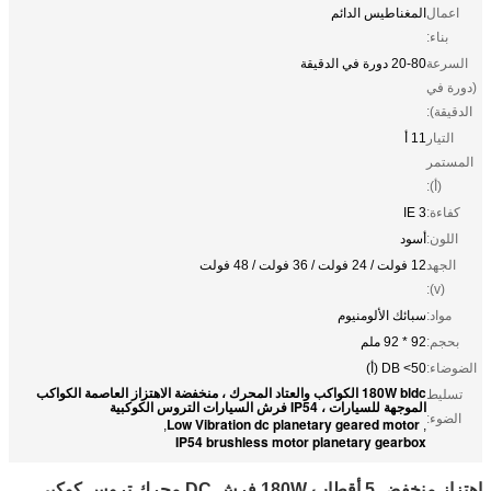
اعمال
المغناطيس الدائم
بناء:
السرعة
20-80 دورة في الدقيقة
(دورة في
الدقيقة):
التيار
11 أ
المستمر
(أ):
كفاءة:
IE 3
اللون:
أسود
الجهد
12 فولت / 24 فولت / 36 فولت / 48 فولت
(v):
مواد:
سبائك الألومنيوم
بحجم:
92 * 92 ملم
الضوضاء:
DB <50 (أ)
180W bldc الكواكب والعتاد المحرك ، منخفضة الاهتزاز العاصمة الكواكب
تسليط
الموجهة للسيارات ، IP54 فرش السيارات التروس الكوكبية
الضوء:
Low Vibration dc planetary geared motor
,
,
IP54 brushless motor planetary gearbox
اهتزاز منخفض 5 أقطاب 180W فرش DC محرك تروس كوكبي