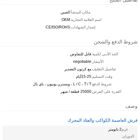
مكان المنشأ:
الصين
اسم العلامة التجارية:
OEM
إصدار الشهادات:
CE/ISO/ROHS
شروط الدفع والشحن
الحد الأدنى لكمية:
قابل للتفاوض
الأسعار:
negotiable
تفاصيل التغليف:
مع كرتون التصدير
وقت التسليم:
15-25أيام
شروط الدفع:
L / C ، T / T ، ويسترن يونيون ، باي بال
القدرة على العرض:
25000 قطعة / شهر
وصف
فرش العاصمة الكواكب والعتاد المحرك
عزم
2 نانومتر
الدوران: