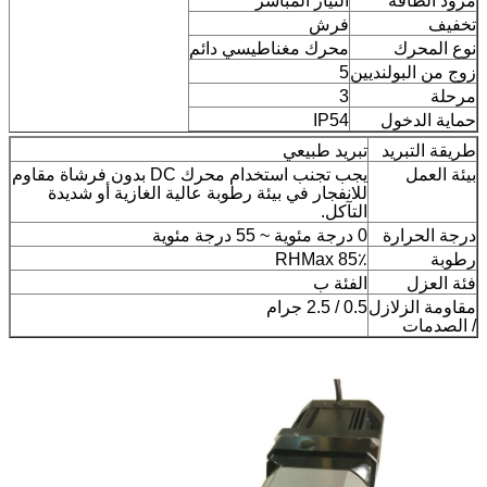
مزود الطاقة
التيار المباشر
تخفيف
فرش
نوع المحرك
محرك مغناطيسي دائم
زوج من البولنديين
5
مرحلة
3
حماية الدخول
IP54
طريقة التبريد
تبريد طبيعي
بيئة العمل
يجب تجنب استخدام محرك DC بدون فرشاة مقاوم
للانفجار في بيئة رطوبة عالية الغازية أو شديدة
التآكل.
درجة الحرارة
0 درجة مئوية ~ 55 درجة مئوية
رطوبة
85٪ RHMax
فئة العزل
الفئة ب
مقاومة الزلازل
0.5 / 2.5 جرام
/ الصدمات