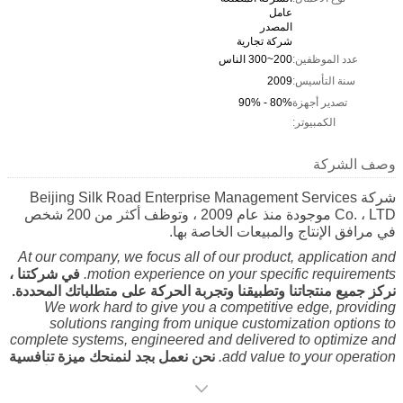
عامل
المصدر
شركة تجارية
عدد الموظفين:
200~300 الناس
سنة التأسيس:
2009
تصدير أجهزة
80% - 90%
الكمبيوتر:
وصف الشركة
شركة Beijing Silk Road Enterprise Management Services
Co. ، LTD موجودة منذ عام 2009 ، وتوظف أكثر من 200 شخص
في مرافق الإنتاج والمبيعات الخاصة بها.
At our company, we focus all of our product, application and
motion experience on your specific requirements.
في شركتنا ،
نركز جميع منتجاتنا وتطبيقنا وتجربة الحركة على متطلباتك المحددة.
We work hard to give you a competitive edge, providing
solutions ranging from unique customization options to
complete systems, engineered and delivered to optimize and
add value to your operation.
نحن نعمل بجد لنمنحك ميزة تنافسية
، حيث نقدم حلولًا تتراوح من خيارات التخصيص الفريدة إلى الأنظمة
الكاملة ، والتي تم تصميمها وتقديمها لتحسين عملياتك وإضافة قيمة