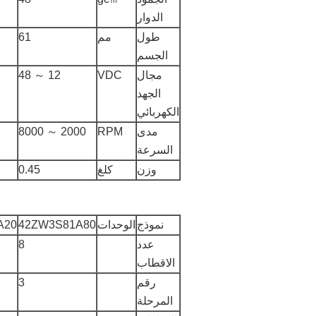
الدوار
طول
مم
61
الجسم
مجال
VDC
12 ～ 48
الجهد
الكهربائي
مدى
RPM
2000 ～ 8000
السرعة
وزن
كلغ
0.45
نموذج
الوحدات
42ZW3S81A80
A20
عدد
8
الاقطاب
رقم
3
المرحلة