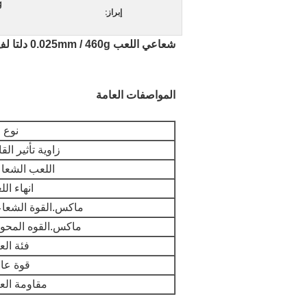
ng
إبراز:
شعاعي اللعب 0.025mm / 460g دلتا لف المحركات E فرش
المواصفات العامة
نوع 
زاوية تأثير الق
اللعب الشعا
انهاء ال
ماكس.القوة الشعاع
ماكس.القوه المحور
فئة الع
قوة عاز
مقاومة الع