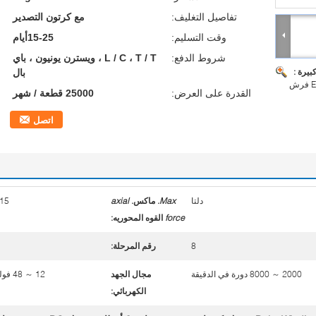
تفاصيل التغليف:
مع كرتون التصدير
وقت التسليم:
15-25أيام
شروط الدفع:
L / C ، T / T ، ويسترن يونيون ، باي
بيرة :
بال
القدرة على العرض:
25000 قطعة / شهر
اتصل
دلتا
Max.
ماكس.
axial
15 ن
force
القوه المحوريه
:
8
رقم المرحلة:
2000 ～ 8000 دورة في الدقيقة
مجال الجهد
12 ～ 48 فولت
الكهربائي: