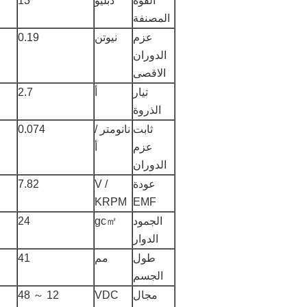
القوة
دبليو
13
المصنفة
عزم
نيوتن
0.19
الدوران
الاقصى
تيار
أ
2.7
الذروة
ثابت
نانومتر /
0.074
عزم
أ
الدوران
عودة
V /
7.82
KRPM
EMF
الجمود
gc㎡
24
الدوار
طول
مم
41
الجسم
مجال
VDC
12 ～ 48