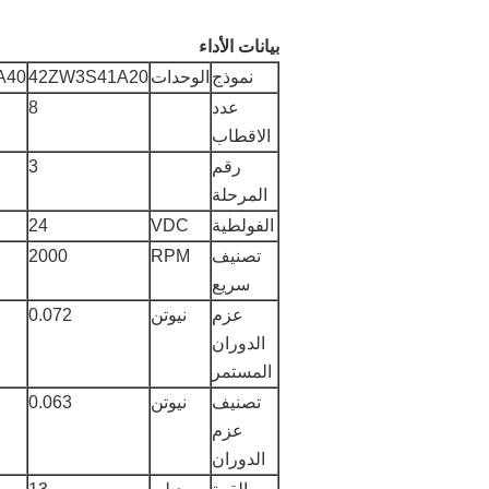
بيانات الأداء
نموذج
الوحدات
42ZW3S41A20
A40
عدد
8
الاقطاب
رقم
3
المرحلة
الفولطية
VDC
24
تصنيف
RPM
2000
سريع
عزم
نيوتن
0.072
الدوران
المستمر
تصنيف
نيوتن
0.063
عزم
الدوران