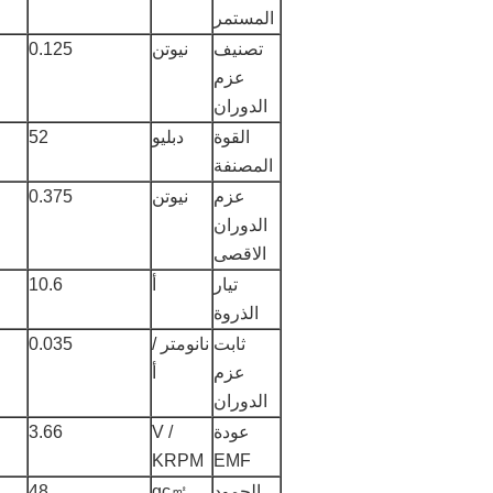
المستمر
تصنيف
نيوتن
0.125
عزم
الدوران
القوة
دبليو
52
المصنفة
عزم
نيوتن
0.375
الدوران
الاقصى
تيار
أ
10.6
الذروة
ثابت
نانومتر /
0.035
عزم
أ
الدوران
عودة
V /
3.66
KRPM
EMF
الجمود
gc㎡
48