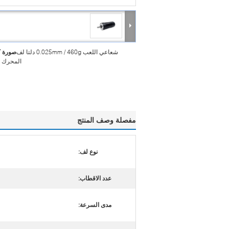
شعاعي اللعب 0.025mm / 460g دلتا لف
صورة ك
المحرك E فرش
مفصلة وصف المنتج
نوع لف:
عدد الاقطاب:
مدى السرعة: