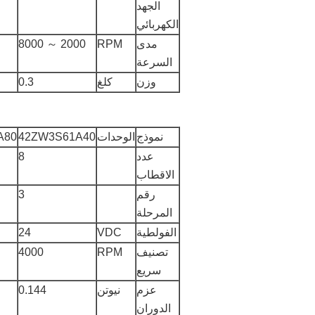
الجهد
الكهربائي
مدى
RPM
2000 ～ 8000
السرعة
وزن
كلغ
0.3
نموذج
الوحدات
42ZW3S61A40
A80
عدد
8
الاقطاب
رقم
3
المرحلة
الفولطية
VDC
24
تصنيف
RPM
4000
سريع
عزم
نيوتن
0.144
الدوران