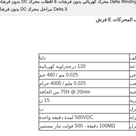
Delta Windi محرك كهربائي بدون فرشات
8 أقطاب محرك DC بدون فرشات
,
Delta 3 مراحل محرك DC بدون فرشات
لف
دلتا
اعة
120 درجةزاوية كهربائية
عي
0.025 مم / 460 جم
لعب
0.025 ملم / 4000 جرام
ية
75N @ 20mm من الحافة
يه
15 ن
زل
ب
لة
500VDC لمدة دقيقة واحدة
زل
100MΩ دقيقة ، 500 فولت تيار مستمر