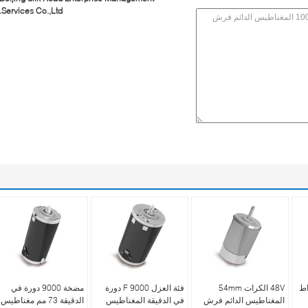
Services Co.,Ltd.
 للحبر 41 واط
48V الكرات 54mm
فئة العزل F 9000 دورة
مضخة 9000 دورة في
المغناطيس الدائم فرش
في الدقيقة المغناطيس
الدقيقة 73 مم مغناطيس