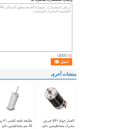
/ 3000)
0
(
منتجات أخرى
الغبار جولة 48V فرش
طابعة نافثة
محرك مغناطيسي دائم
48 مم مغناطيس دائم