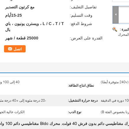
تفاصيل التغليف:
مع كرتون التصدير
وقت التسليم:
15-25أيام
شروط الدفع:
L / C ، T / T ، ويسترن يونيون ، باي
بيرة :
بال
المحرك
القدرة على العرض:
25000 قطعة / شهر
اتصل
40 إلى 100 واط
نطاق انتاج الطاقة:
درجة حرارة التشغيل:
-20 درجة مئوية إلى +40 درجة مئوية
نوع الدب:
الكرات عالية الجو
 مغناطيسي دائم بدون فرش 40 فولت
محرك Bldc مغناطيسي دائم 100 واط
,