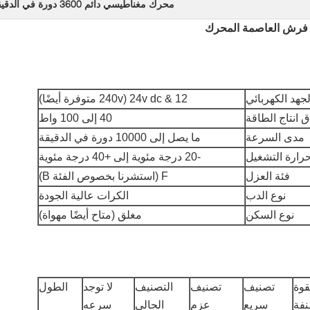
محرك مغناطيسي دائم 3600 دورة في الدقيقة
جهد الكهربائي
12 & 24v dc (240v متوفرة أيضًا)
 انتاج الطاقة
40 إلى 100 واط
مدى السرعة
ما يصل إلى 10000 دورة في الدقيقة
رارة التشغيل
-20 درجة مئوية إلى +40 درجة مئوية
فئة العزل
F (استشرنا بخصوص الفئة B)
نوع الدب
الكرات عالية الجودة
نوع السكن
مغلق (متاح أيضًا مهواة)
قوة
تصنيف
تصنيف
التصنيف
لا توجد
الطول
نفة
سريع
عزم
الحالي
سرعه