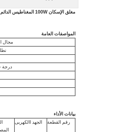
مغلق الإسكان 100W المغناطيس الدائم فرش العاصمة المحرك
المواصفات العامة
مجال ال
نطاق
درجة ح
بيانات الأداء
رقم القطعة
الجهد االكهربى
ال
المص