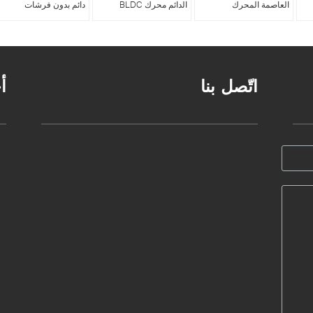
العاصمة المحرك
الدائم محرك BLDC
دائم بدون فرشات
اتّصل بنا
أ