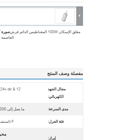
مغلق الإسكان 100W المغناطيس الدائم فرش
صورة ك
العاصمة 
مفصلة وصف المنتج
مجال الجهد
12 & 24v dc (240v متوفرة أيضًا)
الكهربائي:
مدى السرعة:
ما يصل إلى 10000 دورة في الدقيقة
فئة العزل:
F (استشرنا بخصوص الفئة B)
محرك
إبراز: