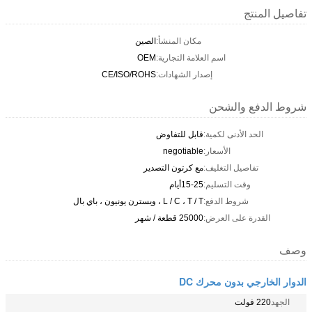
تفاصيل المنتج
مكان المنشأ:
الصين
اسم العلامة التجارية:
OEM
إصدار الشهادات:
CE/ISO/ROHS
شروط الدفع والشحن
الحد الأدنى لكمية:
قابل للتفاوض
الأسعار:
negotiable
تفاصيل التغليف:
مع كرتون التصدير
وقت التسليم:
15-25أيام
شروط الدفع:
L / C ، T / T ، ويسترن يونيون ، باي بال
القدرة على العرض:
25000 قطعة / شهر
وصف
الدوار الخارجي بدون محرك DC
الجهد
220 فولت