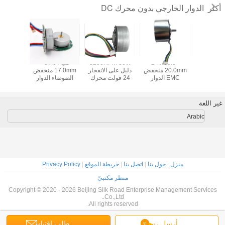
الدوار الخارجي بدون محرك DC
أكثر
85KV الدوار
24V 60.0 *
3200RPM 30W
ضياء 37.0 *
جي فرش
20.0mm منخفض
دليل على الانفجار
17.0mm منخفض
ة المحرك
EMC الدوار
24 فولت محرك
الضوضاء الدوار
دوار خار
الخارجي فرش
BLDC
الخارجي محرك
DC بدون فرشات
محرك DC
BLDC
غير اللغة
Arabic
منزل
|
حول بنا
|
اتصل بنا
|
خريطة الموقع
|
Privacy Policy
منظر مكتبيّ
Copyright © 2020 - 2026 Beijing Silk Road Enterprise Management Services
Co.,Ltd..
All rights reserved.
أرسل رسالة
طلب اقتباس