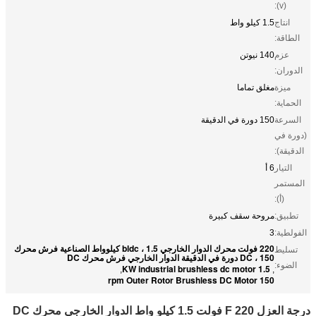
(v):
انتاج
1.5 كيلو واط
الطاقة:
عزم
140 نيوتن
الدوران:
ميزة
مغلق تماما
الحماية:
السرعة
150 دورة في الدقيقة
(دورة في
الدقيقة):
التيار
6 أ
المستمر
(أ):
تطبيق:
مروحة سقف كبيرة
الفولطية:
3
220 فولت محرك الدوار الخارجي bldc ، 1.5 كيلوواط الصناعية فرش محرك
تسليط
DC ، 150 دورة في الدقيقة الدوار الخارجي فرش محرك DC
الضوء:
1.5 KW industrial brushless dc motor
,
,
150 rpm Outer Rotor Brushless DC Motor
درجة العزل F 220 فولت 1.5 كيلو واط الدوار الخارجي محرك DC