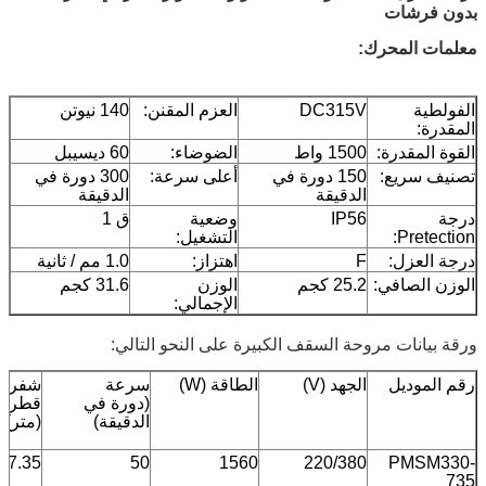
بدون فرشات
معلمات المحرك:
الفولطية
DC315V
العزم المقنن:
140 نيوتن
المقدرة:
القوة المقدرة:
1500 واط
الضوضاء:
60 ديسيبل
تصنيف سريع:
150 دورة في
أعلى سرعة:
300 دورة في
الدقيقة
الدقيقة
درجة
IP56
وضعية
ق 1
Pretection:
التشغيل:
درجة العزل:
F
اهتزاز:
1.0 مم / ثانية
الوزن الصافي:
25.2 كجم
الوزن
31.6 كجم
الإجمالي:
ورقة بيانات مروحة السقف الكبيرة على النحو التالي:
رقم الموديل
الجهد (V)
الطاقة (W)
سرعة
شفرة
(دورة في
قطر ال
الدقيقة)
(متر)
7.35
50
1560
220/380
PMSM330-
735